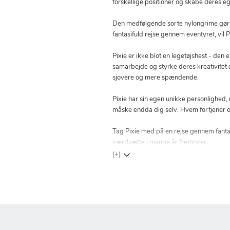
forskellige positioner og skabe deres egn
Den medfølgende sorte nylongrime gør de
fantasifuld rejse gennem eventyret, vil P
Pixie er ikke blot en legetøjshest - den
samarbejde og styrke deres kreativitet o
sjovere og mere spændende.
Pixie har sin egen unikke personlighed, m
måske endda dig selv. Hvem fortjener e
Tag Pixie med på en rejse gennem fantasi
værdsætte i mange år fremover.
(+)