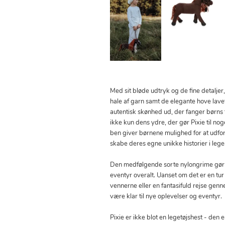
Med sit bløde udtryk og de fine detalj
hale af garn samt de elegante hove lavet 
autentisk skønhed ud, der fanger børns f
ikke kun dens ydre, der gør Pixie til nog
ben giver børnene mulighed for at udfor
skabe deres egne unikke historier i lege
Den medfølgende sorte nylongrime gør d
eventyr overalt. Uanset om det er en tur 
vennerne eller en fantasifuld rejse genne
være klar til nye oplevelser og eventyr.
Pixie er ikke blot en legetøjshest - den 