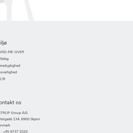
iljø
AND-ME-OVER
lleleg
redygtighed
svarlighed
SC®
ontakt os
TRUP Group A/S
tergade 134, 6900 Skjern
nmark
l.: +45 9737 1020