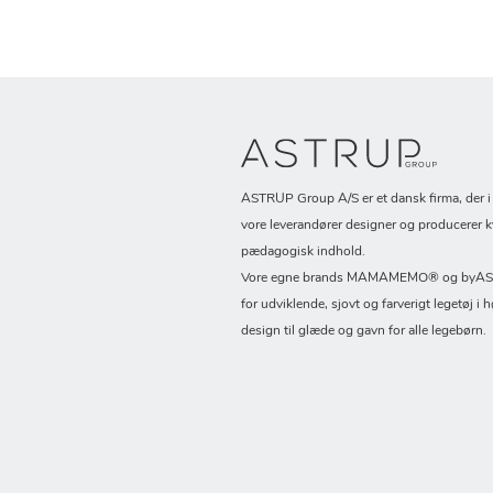
ASTRUP Group A/S er et dansk firma, der 
vore leverandører designer og producerer k
pædagogisk indhold.
Vore egne brands MAMAMEMO® og byASTR
for udviklende, sjovt og farverigt legetøj i h
design til glæde og gavn for alle legebørn.