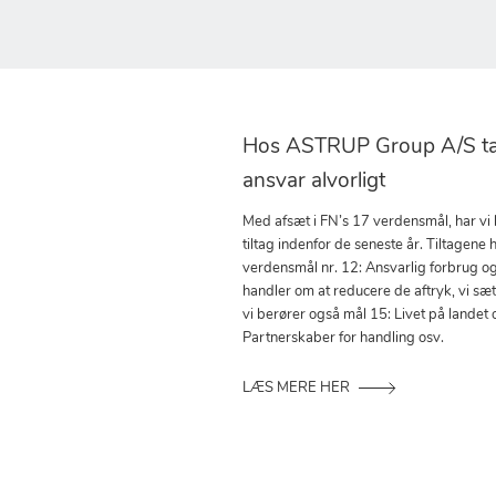
Hos ASTRUP Group A/S tag
ansvar alvorligt
Med afsæt i FN’s 17 verdensmål, har vi
tiltag indenfor de seneste år. Tiltagene h
verdensmål nr. 12: Ansvarlig forbrug o
handler om at reducere de aftryk, vi sæ
vi berører også mål 15: Livet på landet 
Partnerskaber for handling osv.
LÆS MERE HER