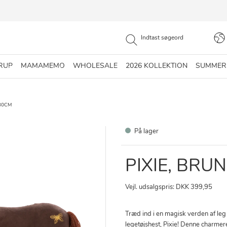
RUP
MAMAMEMO
WHOLESALE
2026 KOLLEKTION
SUMMER
 30CM
På lager
PIXIE, BRU
Vejl. udsalgspris: DKK 399,95
Træd ind i en magisk verden af l
legetøjshest, Pixie! Denne charme