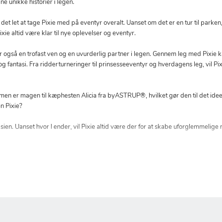
e unikke historier i legen.
t let at tage Pixie med på eventyr overalt. Uanset om det er en tur til parken
ixie altid være klar til nye oplevelser og eventyr.
 er også en trofast ven og en uvurderlig partner i legen. Gennem leg med Pixie
g fantasi. Fra ridderturneringer til prinsesseeventyr og hverdagens leg, vil Pix
en er magen til kæphesten Alicia fra byASTRUP®, hvilket gør den til det ideelle va
n Pixie?
en. Uanset hvor I ender, vil Pixie altid være der for at skabe uforglemmelige m