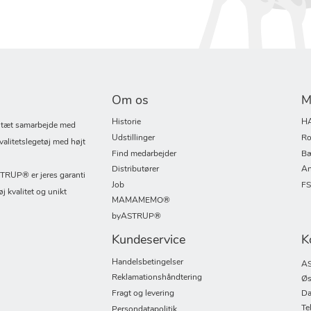
Om os
M
Historie
H
i tæt samarbejde med
Udstillinger
Ro
valitetslegetøj med højt
Find medarbejder
Bæ
Distributører
An
UP® er jeres garanti
Job
F
øj kvalitet og unikt
MAMAMEMO®
byASTRUP®
Kundeservice
K
Handelsbetingelser
AS
Reklamationshåndtering
Øs
Fragt og levering
Da
Te
Persondatapolitik