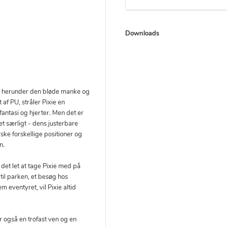
Downloads
er, herunder den bløde manke og
af PU, stråler Pixie en
antasi og hjerter. Men det er
et særligt - dens justerbare
ske forskellige positioner og
n.
et let at tage Pixie med på
til parken, et besøg hos
m eventyret, vil Pixie altid
er også en trofast ven og en