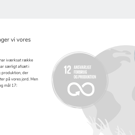
er vi vores
 har iværksat række
ar særligt afsæt i
g produktion, der
tter på vores jord. Men
og mål 17: