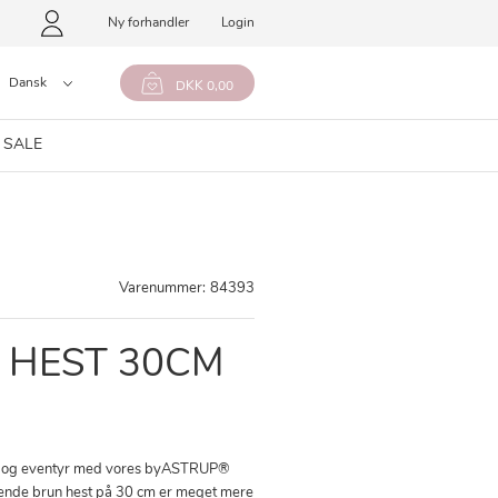
Ny forhandler
Login
Dansk
DKK 0,00
 SALE
Varenummer:
84393
N HEST 30CM
eg og eventyr med vores byASTRUP®
rende brun hest på 30 cm er meget mere