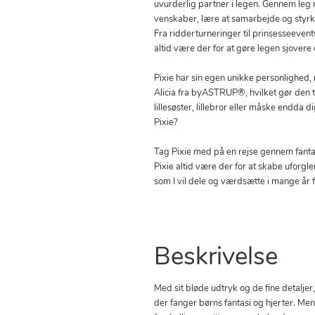
uvurderlig partner i legen. Gennem leg
venskaber, lære at samarbejde og styrke 
Fra ridderturneringer til prinsesseevent
altid være der for at gøre legen sjove
Pixie har sin egen unikke personlighed
Alicia fra byASTRUP®, hvilket gør den til
lillesøster, lillebror eller måske endda 
Pixie?
Tag Pixie med på en rejse gennem fantas
Pixie altid være der for at skabe uforg
som I vil dele og værdsætte i mange år 
Beskrivelse
Med sit bløde udtryk og de fine detalje
der fanger børns fantasi og hjerter. Men