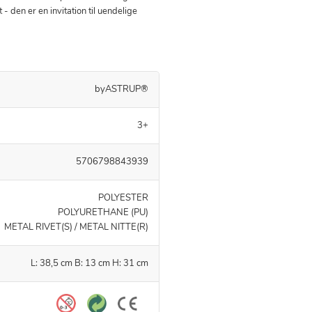
- den er en invitation til uendelige
byASTRUP®
3+
5706798843939
POLYESTER
POLYURETHANE (PU)
METAL RIVET(S) / METAL NITTE(R)
L: 38,5 cm B: 13 cm H: 31 cm