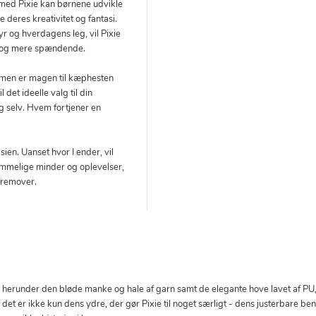
 med Pixie kan børnene udvikle
deres kreativitet og fantasi.
yr og hverdagens leg, vil Pixie
re og mere spændende.
, men er magen til kæphesten
 det ideelle valg til din
dig selv. Hvem fortjener en
ien. Uanset hvor I ender, vil
lemmelige minder og oplevelser,
fremover.
r, herunder den bløde manke og hale af garn samt de elegante hove lavet af PU, 
 det er ikke kun dens ydre, der gør Pixie til noget særligt - dens justerbare b