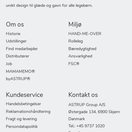
unikt design til glæde og gavn for alle legebørn.
Om os
Miljø
Historie
HAND-ME-OVER
Udstillinger
Rolleleg
Find medarbejder
Bæredygtighed
Distributører
Ansvarlighed
Job
FSC®
MAMAMEMO®
byASTRUP®
Kundeservice
Kontakt os
Handelsbetingelser
ASTRUP Group A/S
Reklamationshåndtering
Østergade 134, 6900 Skjern
Fragt og levering
Danmark
Tel.: +45 9737 1020
Persondatapolitik