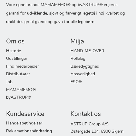
Vore egne brands MAMAMEMO® og byASTRUP® er jeres
garanti for udviklende, sjovt og farverigt legetøj i høj kvalitet og
unikt design til glæde og gavn for alle legebørn.
Om os
Miljø
Historie
HAND-ME-OVER
Udstillinger
Rolleleg
Find medarbejder
Bæredygtighed
Distributører
Ansvarlighed
Job
FSC®
MAMAMEMO®
byASTRUP®
Kundeservice
Kontakt os
Handelsbetingelser
ASTRUP Group A/S
Reklamationshåndtering
Østergade 134, 6900 Skjern