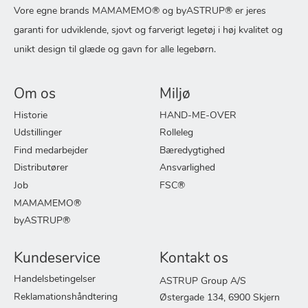
Vore egne brands MAMAMEMO® og byASTRUP® er jeres
garanti for udviklende, sjovt og farverigt legetøj i høj kvalitet og
unikt design til glæde og gavn for alle legebørn.
Om os
Miljø
Historie
HAND-ME-OVER
Udstillinger
Rolleleg
Find medarbejder
Bæredygtighed
Distributører
Ansvarlighed
Job
FSC®
MAMAMEMO®
byASTRUP®
Kundeservice
Kontakt os
Handelsbetingelser
ASTRUP Group A/S
Reklamationshåndtering
Østergade 134, 6900 Skjern