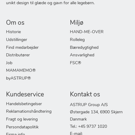
unikt design til glæde og gavn for alle legebørn.
Om os
Miljø
Historie
HAND-ME-OVER
Udstillinger
Rolleleg
Find medarbejder
Bæredygtighed
Distributører
Ansvarlighed
Job
FSC®
MAMAMEMO®
byASTRUP®
Kundeservice
Kontakt os
Handelsbetingelser
ASTRUP Group A/S
Reklamationshåndtering
Østergade 134, 6900 Skjern
Fragt og levering
Danmark
Tel.: +45 9737 1020
Persondatapolitik
E-mail:
Firma info