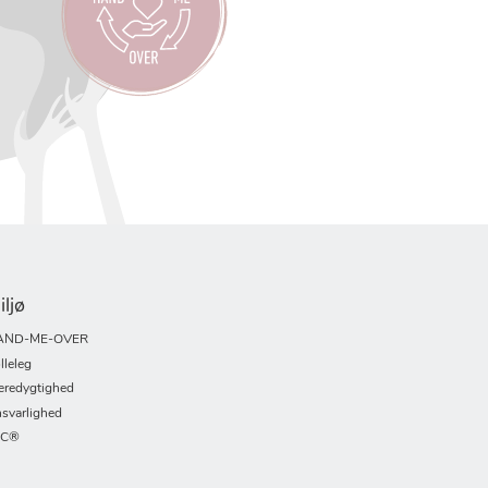
iljø
AND-ME-OVER
lleleg
redygtighed
svarlighed
SC®