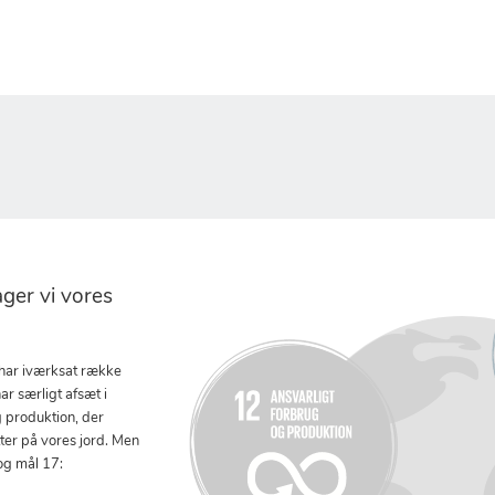
er vi vores
 har iværksat række
ar særligt afsæt i
g produktion, der
tter på vores jord. Men
og mål 17: