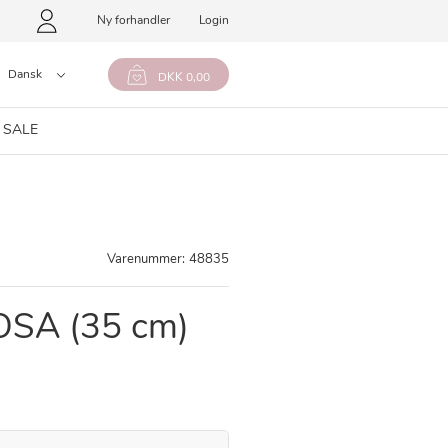
Ny forhandler
Login
Dansk
DKK 0,00
 SALE
Varenummer:
48835
SA (35 cm)