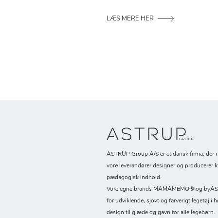
LÆS MERE HER
ASTRUP Group A/S er et dansk firma, der 
vore leverandører designer og producerer k
pædagogisk indhold.
Vore egne brands MAMAMEMO® og byASTR
for udviklende, sjovt og farverigt legetøj i h
design til glæde og gavn for alle legebørn.