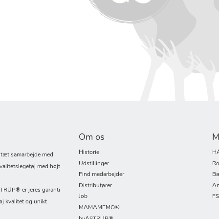
Om os
M
Historie
H
i tæt samarbejde med
Udstillinger
Ro
valitetslegetøj med højt
Find medarbejder
Bæ
Distributører
An
UP® er jeres garanti
Job
F
øj kvalitet og unikt
MAMAMEMO®
byASTRUP®