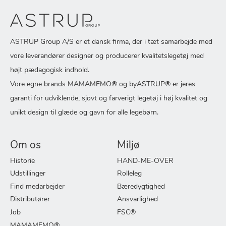
ASTRUP Group A/S er et dansk firma, der i tæt samarbejde med
vore leverandører designer og producerer kvalitetslegetøj med
højt pædagogisk indhold.
Vore egne brands MAMAMEMO® og byASTRUP® er jeres
garanti for udviklende, sjovt og farverigt legetøj i høj kvalitet og
unikt design til glæde og gavn for alle legebørn.
Om os
Miljø
Historie
HAND-ME-OVER
Udstillinger
Rolleleg
Find medarbejder
Bæredygtighed
Distributører
Ansvarlighed
Job
FSC®
MAMAMEMO®