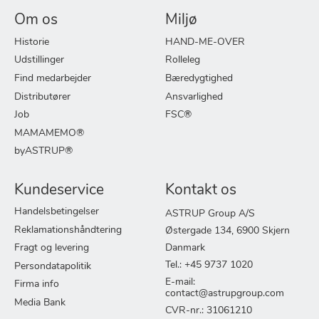
Om os
Miljø
Historie
HAND-ME-OVER
Udstillinger
Rolleleg
Find medarbejder
Bæredygtighed
Distributører
Ansvarlighed
Job
FSC®
MAMAMEMO®
byASTRUP®
Kundeservice
Kontakt os
Handelsbetingelser
ASTRUP Group A/S
Reklamationshåndtering
Østergade 134, 6900 Skjern
Fragt og levering
Danmark
Tel.: +45 9737 1020
Persondatapolitik
E-mail:
Firma info
contact@astrupgroup.com
Media Bank
CVR-nr.: 31061210