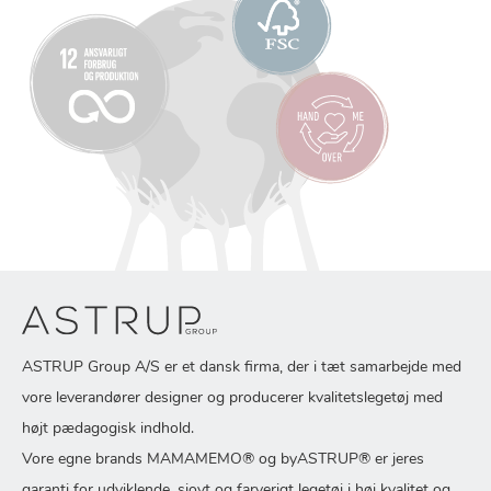
ASTRUP Group A/S er et dansk firma, der i tæt samarbejde med
vore leverandører designer og producerer kvalitetslegetøj med
højt pædagogisk indhold.
Vore egne brands MAMAMEMO® og byASTRUP® er jeres
garanti for udviklende, sjovt og farverigt legetøj i høj kvalitet og