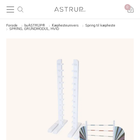
0
Forside
byASTRUP®
Kæphesteunivers
Spring til kæpheste
SPRING, GRUNDMODUL, HVID