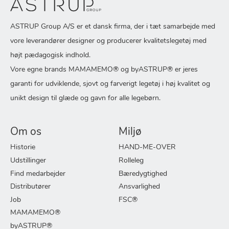
ASTRUP Group A/S er et dansk firma, der i tæt samarbejde med
vore leverandører designer og producerer kvalitetslegetøj med
højt pædagogisk indhold.
Vore egne brands MAMAMEMO® og byASTRUP® er jeres
garanti for udviklende, sjovt og farverigt legetøj i høj kvalitet og
unikt design til glæde og gavn for alle legebørn.
Om os
Miljø
Historie
HAND-ME-OVER
Udstillinger
Rolleleg
Find medarbejder
Bæredygtighed
Distributører
Ansvarlighed
Job
FSC®
MAMAMEMO®
byASTRUP®