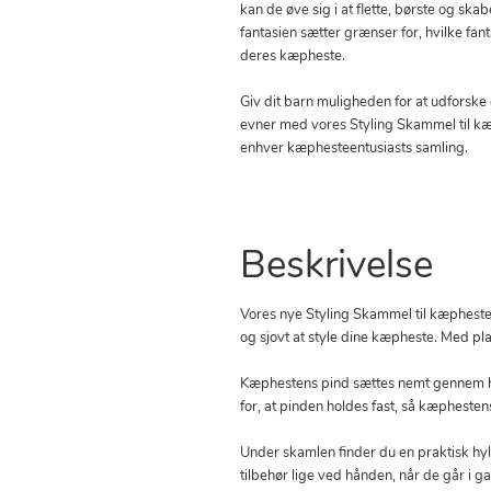
kan de øve sig i at flette, børste og skab
fantasien sætter grænser for, hvilke fant
deres kæpheste.
Giv dit barn muligheden for at udforske
evner med vores Styling Skammel til kæph
enhver kæphesteentusiasts samling.
Beskrivelse
Vores nye Styling Skammel til kæpheste
og sjovt at style dine kæpheste. Med pla
Kæphestens pind sættes nemt gennem hu
for, at pinden holdes fast, så kæpheste
Under skamlen finder du en praktisk hyl
tilbehør lige ved hånden, når de går i 