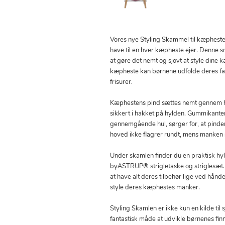
Vores nye Styling Skammel til kæphest
have til en hver kæpheste ejer. Denne s
at gøre det nemt og sjovt at style dine 
kæpheste kan børnene udfolde deres fan
frisurer.
Kæphestens pind sættes nemt gennem hu
sikkert i hakket på hylden. Gummikante
gennemgående hul, sørger for, at pinde
hoved ikke flagrer rundt, mens manken s
Under skamlen finder du en praktisk hyl
byASTRUP® strigletaske og striglesæt. 
at have alt deres tilbehør lige ved hånd
style deres kæphestes manker.
Styling Skamlen er ikke kun en kilde til
fantastisk måde at udvikle børnenes f