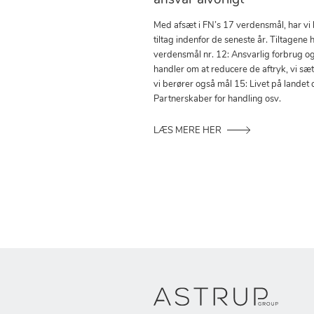
ansvar alvorligt
Med afsæt i FN’s 17 verdensmål, har vi
tiltag indenfor de seneste år. Tiltagene h
verdensmål nr. 12: Ansvarlig forbrug o
handler om at reducere de aftryk, vi sæ
vi berører også mål 15: Livet på landet 
Partnerskaber for handling osv.
LÆS MERE HER