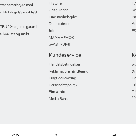
Historie
H
i tæt samarbejde med
Udstillinger
Ro
valitetslegetøj med højt
Find medarbejder
Bæ
Distributører
An
UP® er jeres garanti
Job
F
øj kvalitet og unikt
MAMAMEMO®
byASTRUP®
Kundeservice
K
Handelsbetingelser
AS
Reklamationshåndtering
Øs
Fragt og levering
Da
Te
Persondatapolitik
E-
Firma info
CV
Media Bank