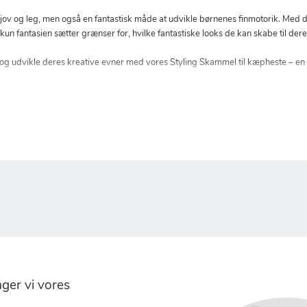
 sjov og leg, men også en fantastisk måde at udvikle børnenes finmotorik. Med d
g kun fantasien sætter grænser for, hvilke fantastiske looks de kan skabe til de
og udvikle deres kreative evner med vores Styling Skammel til kæpheste – en pe
er vi vores