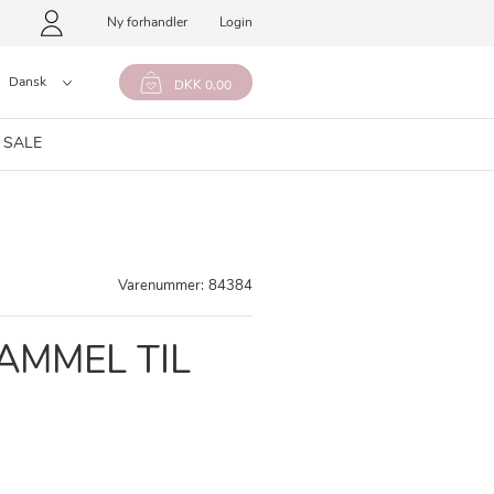
Ny forhandler
Login
Dansk
DKK 0,00
 SALE
Varenummer:
84384
AMMEL TIL