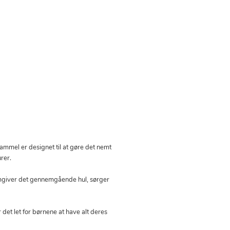
mmel er designet til at gøre det nemt
rer.
mgiver det gennemgående hul, sørger
det let for børnene at have alt deres