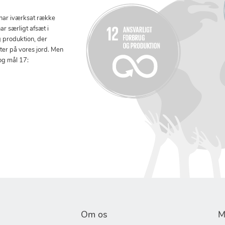
 har iværksat række
ar særligt afsæt i
g produktion, der
tter på vores jord. Men
og mål 17:
Om os
M