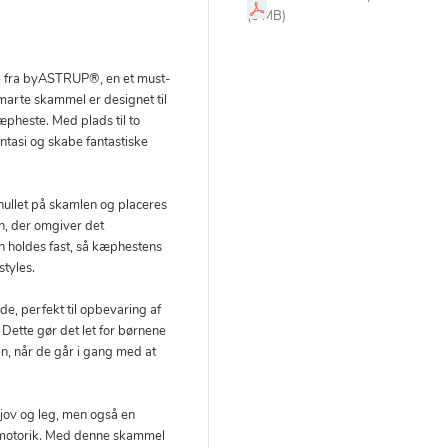
(5 MB)
e fra byASTRUP®, en et must-
marte skammel er designet til
kæpheste. Med plads til to
tasi og skabe fantastiske
llet på skamlen og placeres
n, der omgiver det
n holdes fast, så kæphestens
tyles.
de, perfekt til opbevaring af
Dette gør det let for børnene
en, når de går i gang med at
 sjov og leg, men også en
inmotorik. Med denne skammel