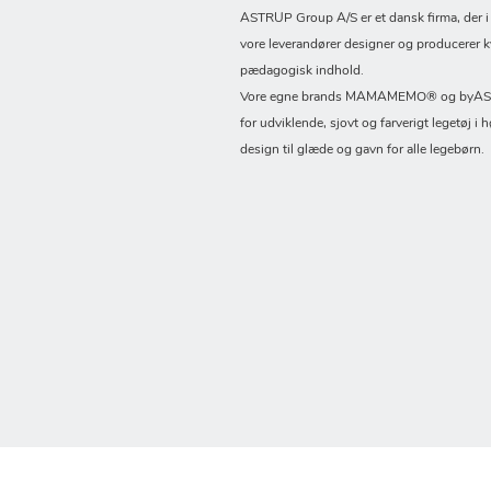
ASTRUP Group A/S er et dansk firma, der 
vore leverandører designer og producerer k
pædagogisk indhold.
Vore egne brands MAMAMEMO® og byASTR
for udviklende, sjovt og farverigt legetøj i h
design til glæde og gavn for alle legebørn.