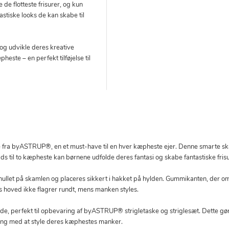
e de flotteste frisurer, og kun
astiske looks de kan skabe til
 og udvikle deres kreative
este – en perfekt tilføjelse til
 fra byASTRUP®, en et must-have til en hver kæpheste ejer. Denne smarte ska
ds til to kæpheste kan børnene udfolde deres fantasi og skabe fantastiske frisu
llet på skamlen og placeres sikkert i hakket på hylden. Gummikanten, der o
ns hoved ikke flagrer rundt, mens manken styles.
de, perfekt til opbevaring af byASTRUP® strigletaske og striglesæt. Dette gør 
gang med at style deres kæphestes manker.