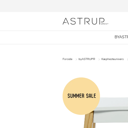
BYAST
Forside
byASTRUP®
Kæphesteunivers