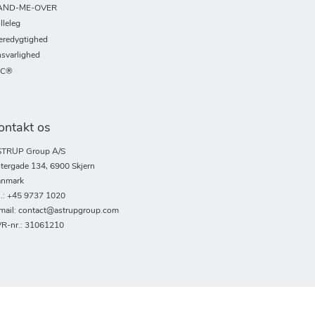
AND-ME-OVER
lleleg
redygtighed
svarlighed
SC®
ontakt os
TRUP Group A/S
tergade 134, 6900 Skjern
nmark
l.: +45 9737 1020
mail: contact@astrupgroup.com
R-nr.: 31061210