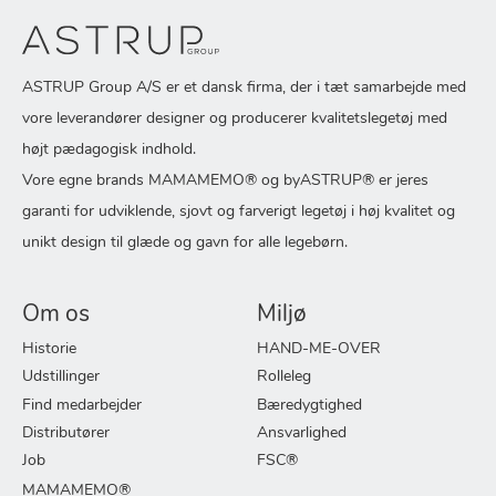
ASTRUP Group A/S er et dansk firma, der i tæt samarbejde med
vore leverandører designer og producerer kvalitetslegetøj med
højt pædagogisk indhold.
Vore egne brands MAMAMEMO® og byASTRUP® er jeres
garanti for udviklende, sjovt og farverigt legetøj i høj kvalitet og
unikt design til glæde og gavn for alle legebørn.
Om os
Miljø
Historie
HAND-ME-OVER
Udstillinger
Rolleleg
Find medarbejder
Bæredygtighed
Distributører
Ansvarlighed
Job
FSC®
MAMAMEMO®