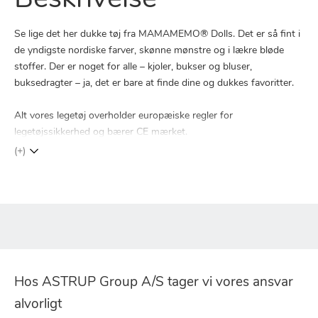
Beskrivelse
Se lige det her dukke tøj fra MAMAMEMO® Dolls. Det er så fint i
de yndigste nordiske farver, skønne mønstre og i lækre bløde
stoffer. Der er noget for alle – kjoler, bukser og bluser,
buksedragter – ja, det er bare at finde dine og dukkes favoritter.
Alt vores legetøj overholder europæiske regler for
legetøjssikkerhed og bærer CE mærket.
(+)
Hos ASTRUP Group A/S tager vi vores ansvar
alvorligt