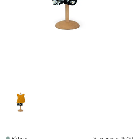
På lager
Varenummer:
48230