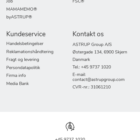
Job
FSC®
MAMAMEMO®
byASTRUP®
Kundeservice
Kontakt os
Handelsbetingelser
ASTRUP Group A/S
Reklamationshåndtering
Østergade 134, 6900 Skjern
Fragt og levering
Danmark
Tel.: +45 9737 1020
Persondatapolitik
E-mail:
Firma info
contact@astrupgroup.com
Media Bank
CVR-nr.: 31061210
+45 9737 1020