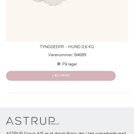
TYNGDEDYR - HUND 0,6 KG
Varenummer: 84689
På lager
LÆS MERE
ASTRUP Group A/S er et dansk firma, der i tæt samarbejde med