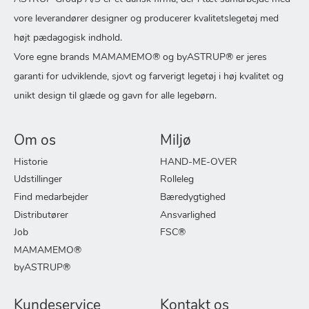
vore leverandører designer og producerer kvalitetslegetøj med
højt pædagogisk indhold.
Vore egne brands MAMAMEMO® og byASTRUP® er jeres
garanti for udviklende, sjovt og farverigt legetøj i høj kvalitet og
unikt design til glæde og gavn for alle legebørn.
Om os
Miljø
Historie
HAND-ME-OVER
Udstillinger
Rolleleg
Find medarbejder
Bæredygtighed
Distributører
Ansvarlighed
Job
FSC®
MAMAMEMO®
byASTRUP®
Kundeservice
Kontakt os