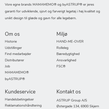
Vore egne brands MAMAMEMO® og byASTRUP® er jeres
garanti for udviklende, sjovt og farverigt legetøj i høj kvalitet og
unikt design til glæde og gavn for alle legebørn.
Om os
Miljø
Historie
HAND-ME-OVER
Udstillinger
Rolleleg
Find medarbejder
Bæredygtighed
Distributører
Ansvarlighed
Job
FSC®
MAMAMEMO®
byASTRUP®
Kundeservice
Kontakt os
Handelsbetingelser
ASTRUP Group A/S
Reklamationshåndtering
Østergade 134, 6900 Skjern