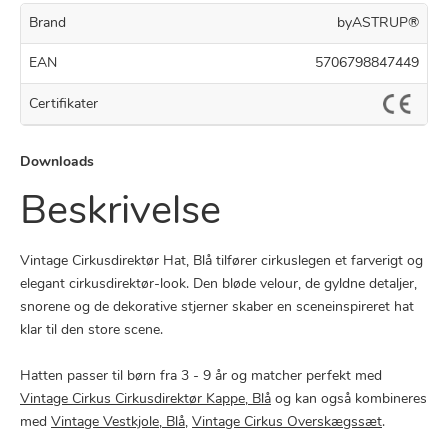
Brand
byASTRUP®
EAN
5706798847449
Certifikater
Downloads
Beskrivelse
Vintage Cirkusdirektør Hat, Blå tilfører cirkuslegen et farverigt og
elegant cirkusdirektør-look. Den bløde velour, de gyldne detaljer,
snorene og de dekorative stjerner skaber en sceneinspireret hat
klar til den store scene.
Hatten passer til børn fra 3 - 9 år og matcher perfekt med
Vintage Cirkus Cirkusdirektør Kappe, Blå
og kan også kombineres
med
Vintage Vestkjole, Blå
,
Vintage Cirkus Overskægssæt
.