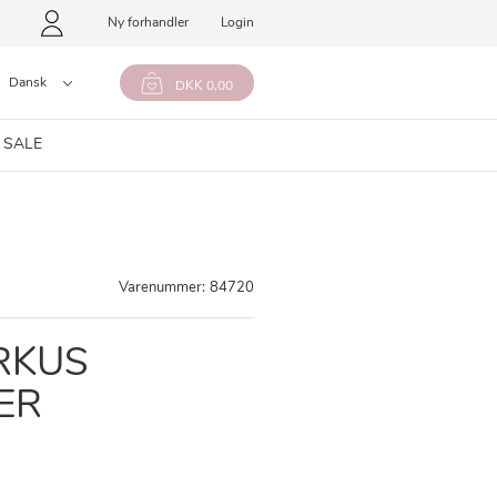
Ny forhandler
Login
Dansk
DKK 0,00
 SALE
Varenummer:
84720
RKUS
ER