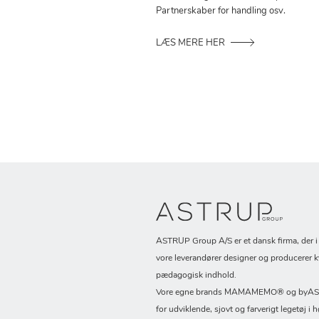
Partnerskaber for handling osv.
LÆS MERE HER
ASTRUP Group A/S er et dansk firma, der 
vore leverandører designer og producerer k
pædagogisk indhold.
Vore egne brands MAMAMEMO® og byASTR
for udviklende, sjovt og farverigt legetøj i h