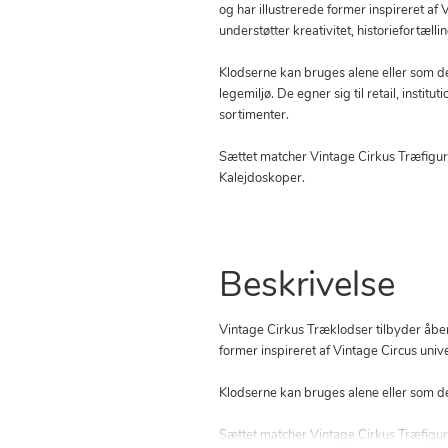
og har illustrerede former inspireret af
understøtter kreativitet, historiefortæll
Klodserne kan bruges alene eller som de
legemiljø. De egner sig til retail, instit
sortimenter.
Sættet matcher Vintage Cirkus
Træfigu
Kalejdoskoper
.
Beskrivelse
Vintage Cirkus Træklodser tilbyder åben
former inspireret af Vintage Circus unive
Klodserne kan bruges alene eller som del 
Sættet matcher Vintage Cirkus
Træfigu