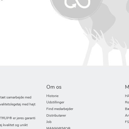
Om os
M
Historie
H
i tæt samarbejde med
Udstillinger
Ro
valitetslegetøj med højt
Find medarbejder
Bæ
Distributører
An
UP® er jeres garanti
Job
F
øj kvalitet og unikt
MAMAMEMO®