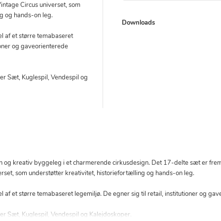
 Vintage Circus universet, som
ing og hands-on leg.
Downloads
l af et større temabaseret
utioner og gaveorienterede
rer Sæt
,
Kuglespil
,
Vendespil
og
 og kreativ byggeleg i et charmerende cirkusdesign. Det 17-delte sæt er fremst
rset, som understøtter kreativitet, historiefortælling og hands-on leg.
af et større temabaseret legemiljø. De egner sig til retail, institutioner og ga
rer Sæt
,
Kuglespil
,
Vendespil
og
Kalejdoskoper
.