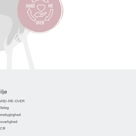
iljø
AND-ME-OVER
lleleg
redygtighed
svarlighed
SC®