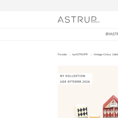
BYAST
Forside
byASTRUP®
Vintage Cirkus: Udk