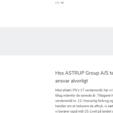
(+)
Hos ASTRUP Group A/S tag
ansvar alvorligt
Med afsæt i FN’s 17 verdensmål, har vi
tiltag indenfor de seneste år. Tiltagene h
verdensmål nr. 12: Ansvarlig forbrug o
handler om at reducere de aftryk, vi sæ
vi berører også mål 15: Livet på landet 