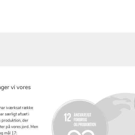
er vi vores
 har iværksat række
ar særligt afsæt i
g produktion, der
tter på vores jord. Men
og mål 17: