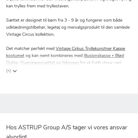
kan trylles frem med tryllestaven.
Sættet er designet til børn fra 3 - 9 år og fungerer som både
udklædningstilbehør, legetøj og mersalgsprodukt til den samlede
Vintage Circus kollektion.
Det matcher perfekt med
Vintage Cirkus Tryllekunstner Kappe
kostumet
og kan nemt kombineres med
Illusionskasse + Blød
Dukke
,
Overskægssættet
og
Ildringen
for et fuldt show sæt.
(+)
Hos ASTRUP Group A/S tager vi vores ansvar
alvorligt