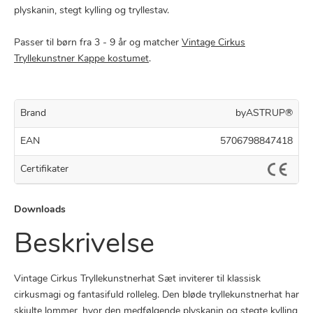
plyskanin, stegt kylling og tryllestav.
Passer til børn fra 3 - 9 år og matcher
Vintage Cirkus
Tryllekunstner Kappe kostumet
.
Brand
byASTRUP®
EAN
5706798847418
Certifikater
Downloads
Beskrivelse
Vintage Cirkus Tryllekunstnerhat Sæt inviterer til klassisk
cirkusmagi og fantasifuld rolleleg. Den bløde tryllekunstnerhat har
skjulte lommer, hvor den medfølgende plyskanin og stegte kylling