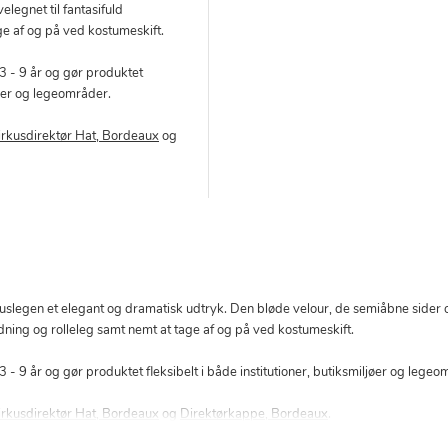
elegnet til fantasifuld
ge af og på ved kostumeskift.
3 - 9 år og gør produktet
ljøer og legeområder.
irkusdirektør Hat, Bordeaux
og
rkuslegen et elegant og dramatisk udtryk. Den bløde velour, de semiåbne sider 
ædning og rolleleg samt nemt at tage af og på ved kostumeskift.
 - 9 år og gør produktet fleksibelt i både institutioner, butiksmiljøer og lege
irkusdirektør Hat, Bordeaux
og
Direktørkappe, Bordeaux
.