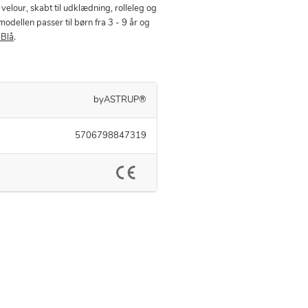
velour, skabt til udklædning, rolleleg og
modellen passer til børn fra 3 - 9 år og
 Blå
.
byASTRUP®
5706798847319