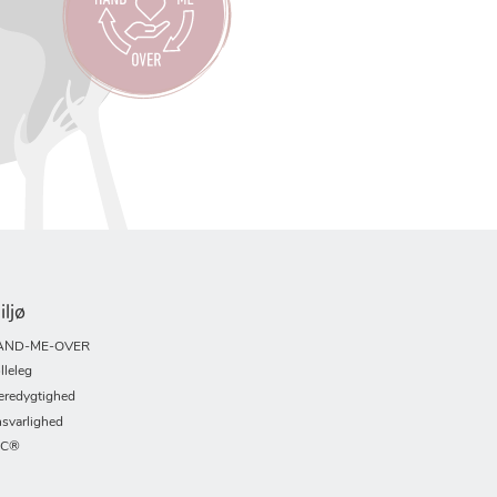
iljø
AND-ME-OVER
lleleg
redygtighed
svarlighed
SC®