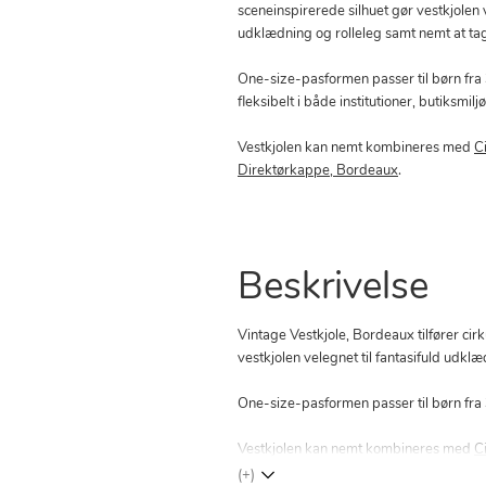
sceneinspirerede silhuet gør vestkjolen v
udklædning og rolleleg samt nemt at ta
One-size-pasformen passer til børn fra 
fleksibelt i både institutioner, butiksmi
Vestkjolen kan nemt kombineres med
C
Direktørkappe, Bordeaux
.
Beskrivelse
Vintage Vestkjole, Bordeaux tilfører ci
vestkjolen velegnet til fantasifuld udkl
One-size-pasformen passer til børn fra 3
Vestkjolen kan nemt kombineres med
C
(+)