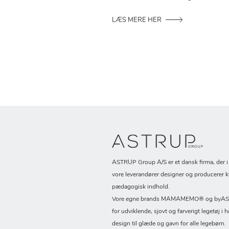
LÆS MERE HER
ASTRUP Group A/S er et dansk firma, der 
vore leverandører designer og producerer k
pædagogisk indhold.
Vore egne brands MAMAMEMO® og byASTR
for udviklende, sjovt og farverigt legetøj i h
design til glæde og gavn for alle legebørn.