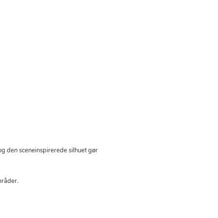
og den sceneinspirerede silhuet gør
områder.