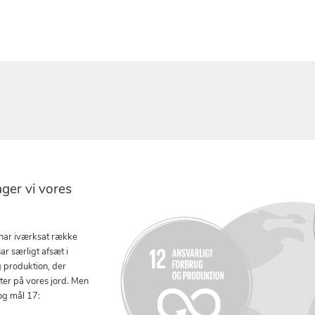
er vi vores
 har iværksat række
ar særligt afsæt i
g produktion, der
tter på vores jord. Men
og mål 17: