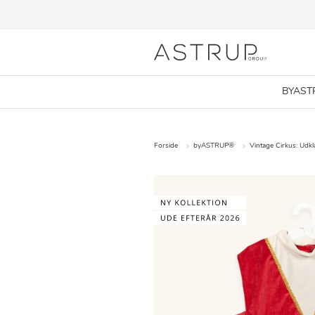
BYAST
Forside
byASTRUP®
Vintage Cirkus: Udk