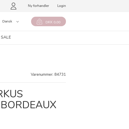
Ny forhandler
Login
Dansk
DKK 0,00
 SALE
Varenummer:
84731
RKUS
, BORDEAUX