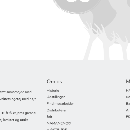
Om os
M
Historie
H
i tæt samarbejde med
Udstillinger
Ro
valitetslegetøj med højt
Find medarbejder
Bæ
Distributører
An
UP® er jeres garanti
Job
F
øj kvalitet og unikt
MAMAMEMO®