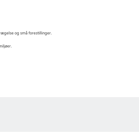
evægelse og små forestillinger.
iljøer.