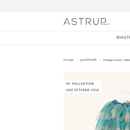
BYAST
Forside
byASTRUP®
Vintage Cirkus: Udk