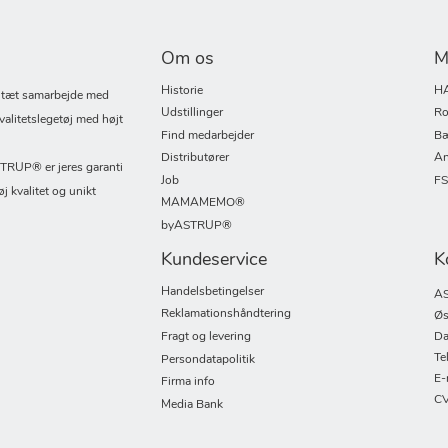
Om os
M
Historie
H
i tæt samarbejde med
Udstillinger
Ro
valitetslegetøj med højt
Find medarbejder
Bæ
Distributører
An
UP® er jeres garanti
Job
F
øj kvalitet og unikt
MAMAMEMO®
byASTRUP®
Kundeservice
K
Handelsbetingelser
AS
Reklamationshåndtering
Øs
Fragt og levering
Da
Te
Persondatapolitik
E-
Firma info
CV
Media Bank