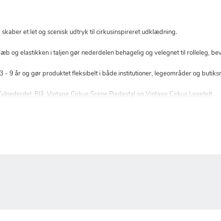
kaber et let og scenisk udtryk til cirkusinspireret udklædning.
 slæb og elastikken i taljen gør nederdelen behagelig og velegnet til rolleleg, b
 - 9 år og gør produktet fleksibelt i både institutioner, legeområder og butiksm
Tylnederdel, Blå
,
Vintage Cirkus Scene Piedestal
og
Vintage Cirkus Legetelt
.