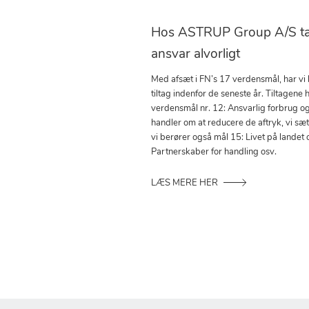
Hos ASTRUP Group A/S tag
ansvar alvorligt
Med afsæt i FN’s 17 verdensmål, har vi
tiltag indenfor de seneste år. Tiltagene h
verdensmål nr. 12: Ansvarlig forbrug o
handler om at reducere de aftryk, vi sæ
vi berører også mål 15: Livet på landet 
Partnerskaber for handling osv.
LÆS MERE HER