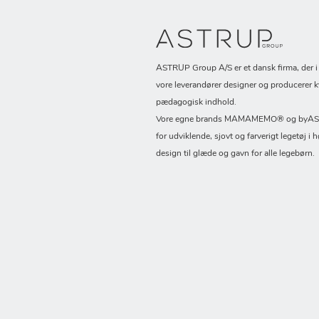
ASTRUP Group A/S er et dansk firma, der 
vore leverandører designer og producerer k
pædagogisk indhold.
Vore egne brands MAMAMEMO® og byASTR
for udviklende, sjovt og farverigt legetøj i h
design til glæde og gavn for alle legebørn.