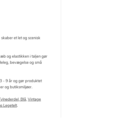
skaber et let og scenisk
slæb og elastikken i taljen gør
olleleg, bevægelse og små
3 - 9 år og gør produktet
der og butiksmiljøer.
Tylnederdel, Blå
,
Vintage
s Legetelt
.