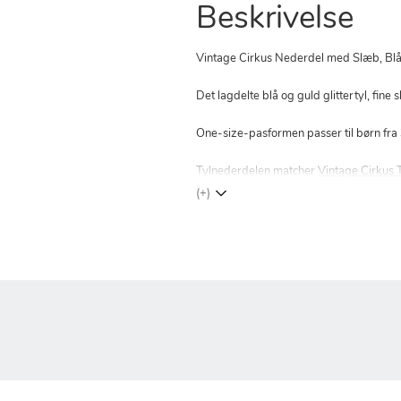
Beskrivelse
Vintage Cirkus Nederdel med Slæb, Blå s
Det lagdelte blå og guld glittertyl, fine
One-size-pasformen passer til børn fra 3
Tylnederdelen matcher
Vintage Cirkus 
(+)