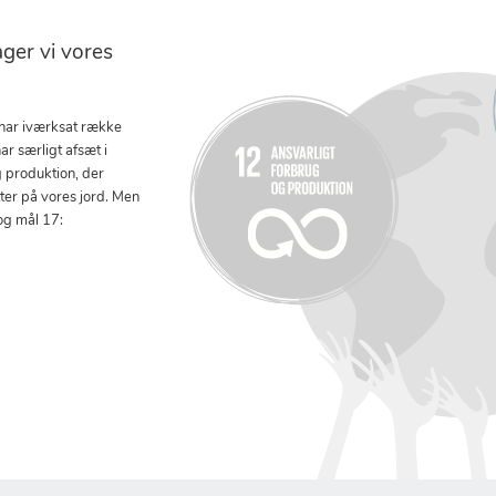
er vi vores
 har iværksat række
ar særligt afsæt i
g produktion, der
tter på vores jord. Men
og mål 17: