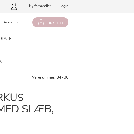
Ny forhandler
Login
Dansk
DKK 0,00
 SALE
LÅ
Varenummer:
84736
RKUS
MED SLÆB,