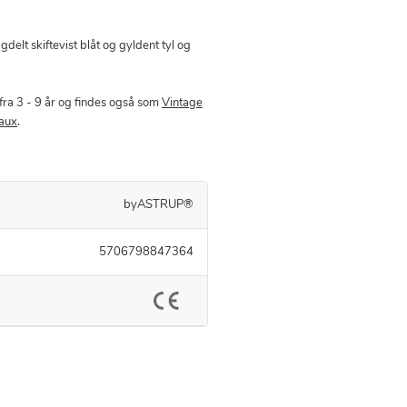
gdelt skiftevist blåt og gyldent tyl og
fra 3 - 9 år og findes også som
Vintage
aux
.
byASTRUP®
5706798847364