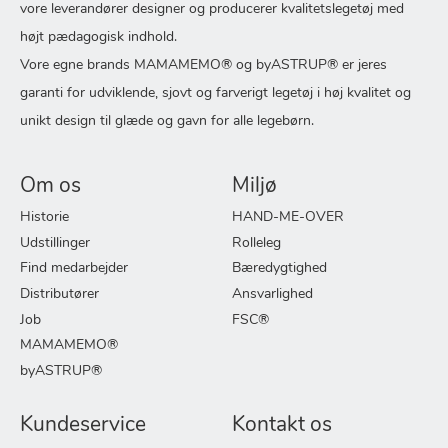
vore leverandører designer og producerer kvalitetslegetøj med
højt pædagogisk indhold.
Vore egne brands MAMAMEMO® og byASTRUP® er jeres
garanti for udviklende, sjovt og farverigt legetøj i høj kvalitet og
unikt design til glæde og gavn for alle legebørn.
Om os
Miljø
Historie
HAND-ME-OVER
Udstillinger
Rolleleg
Find medarbejder
Bæredygtighed
Distributører
Ansvarlighed
Job
FSC®
MAMAMEMO®
byASTRUP®
Kundeservice
Kontakt os