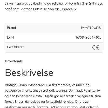
cirkusinspireret udklædning og rolleleg for børn fra 3–9 år. Findes
også som Vintage Cirkus Tylnederdel, Bordeaux.
Brand
byASTRUP®
EAN
5706798847401
Certifikater
Downloads
Beskrivelse
Vintage Cirkus Tylnederdel, Blå tilfører farve, volumen og
bevægelse til cirkusinspireret udklædning. Den lagdelte glittertyl
og den behagelige elastik i taljen gør nederdelen velegnet til små
forestillinger, danselege og fantasifuld rolleleg. One-size-
pasformen passer til børn fra 3–9 år og gør produktet oplagt til