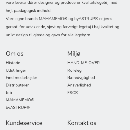
vore leverandører designer og producerer kvalitetslegetøj med
højt pædagogisk indhold.
Vore egne brands MAMAMEMO® og byASTRUP® er jeres
garanti for udviklende, sjovt og farverigt legetøj i høj kvalitet og
unikt design til glæde og gavn for alle legebørn.
Om os
Miljø
Historie
HAND-ME-OVER
Udstillinger
Rolleleg
Find medarbejder
Bæredygtighed
Distributører
Ansvarlighed
Job
FSC®
MAMAMEMO®
byASTRUP®
Kundeservice
Kontakt os