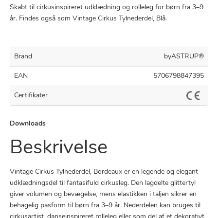
Skabt til cirkusinspireret udklædning og rolleleg for børn fra 3–9
år. Findes også som Vintage Cirkus Tylnederdel, Blå.
Brand
byASTRUP®
EAN
5706798847395
Certifikater
Downloads
Beskrivelse
Vintage Cirkus Tylnederdel, Bordeaux er en legende og elegant
udklædningsdel til fantasifuld cirkusleg. Den lagdelte glittertyl
giver volumen og bevægelse, mens elastikken i taljen sikrer en
behagelig pasform til børn fra 3–9 år. Nederdelen kan bruges til
cirkusartist, danseinspireret rolleleg eller som del af et dekorativt